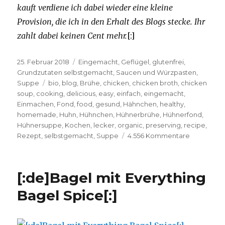
kauft verdiene ich dabei wieder eine kleine
Provision, die ich in den Erhalt des Blogs stecke. Ihr
zahlt dabei keinen Cent mehr.
[:]
Veröffentlicht
Kategorien
25. Februar 2018
Eingemacht
,
Geflügel
,
glutenfrei
,
am
Grundzutaten selbstgemacht
,
Saucen und Würzpasten
,
Schlagwörter
Suppe
bio
,
blog
,
Brühe
,
chicken
,
chicken broth
,
chicken
soup
,
cooking
,
delicious
,
easy
,
einfach
,
eingemacht
,
Einmachen
,
Fond
,
food
,
gesund
,
Hähnchen
,
healthy
,
homemade
,
Huhn
,
Hühnchen
,
Hühnerbrühe
,
Hühnerfond
,
Hühnersuppe
,
Kochen
,
lecker
,
organic
,
preserving
,
recipe
,
zu
Rezept
,
selbstgemacht
,
Suppe
4.556 Kommentare
[:de]Back
to
Basics:
[:de]Bagel mit Everything
Selbstge
Hühnerbr
Bagel Spice[:]
–
Hühnerfon
kinderleic