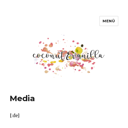
MENÜ
Coconut & Vanilla
Media
[:de]