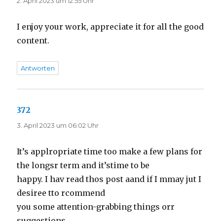
2. April 2023 um 12:55 Uhr
I enjoy your work, appreciate it for all the good
content.
Antworten
372
sagt:
3. April 2023 um 06:02 Uhr
It’s applropriate time too make a few plans for
the longsr term and it’stime to be
happy. I hav read thos post aand if I mmay jut I
desiree tto rcommend
you some attention-grabbing things orr
suggestions.