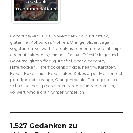
cookbook
recommendations
…
Autor
Veröffentlicht
Kategorien
Coconut & Vanilla
8. November 2014
Frühstück
,
am
glutenfrei
,
Kokosnuss
,
Möhren
,
Orange
,
Slider
,
vegan
,
Schlagwörter
vegetarisch
,
Vollwert
breakfast
,
coconut
,
coconut chips
,
coconut flakes
,
easy
,
einfach
,
Extrakt
,
Frühstück
,
gesund
,
Gewürze
,
gluten-free
,
glutenfrei
,
grated coconut
,
Haferflocken
,
Haferflockenporridge
,
healthy
,
Karotten
,
Kokos
,
Kokoschips
,
Kokosflakes
,
Kokosraspel
,
Möhren
,
oat
porridge
,
oats
,
orange
,
Orangenextrakt
,
Porridge
,
quick
,
Schale
,
schnell
,
spices
,
vegan
,
vegetarian
,
vegetarisch
,
vollwert
,
whole grain
,
winter
,
winterlich
1.527 Gedanken zu