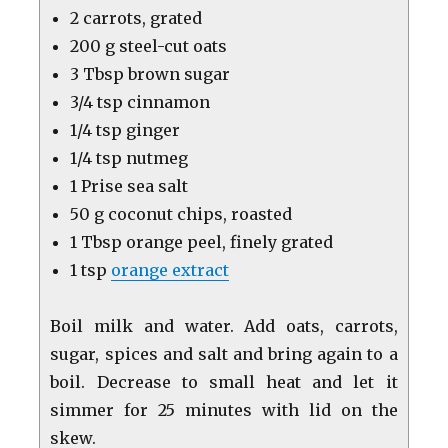
2 carrots, grated
200 g steel-cut oats
3 Tbsp brown sugar
3/4 tsp cinnamon
1/4 tsp ginger
1/4 tsp nutmeg
1 Prise sea salt
50 g coconut chips, roasted
1 Tbsp orange peel, finely grated
1 tsp
orange extract
Boil milk and water. Add oats, carrots,
sugar, spices and salt and bring again to a
boil. Decrease to small heat and let it
simmer for 25 minutes with lid on the
skew.