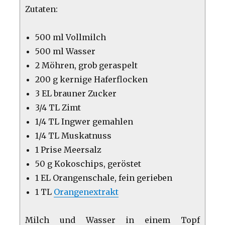
Zutaten:
500 ml Vollmilch
500 ml Wasser
2 Möhren, grob geraspelt
200 g kernige Haferflocken
3 EL brauner Zucker
3/4 TL Zimt
1/4 TL Ingwer gemahlen
1/4 TL Muskatnuss
1 Prise Meersalz
50 g Kokoschips, geröstet
1 EL Orangenschale, fein gerieben
1 TL
Orangenextrakt
Milch und Wasser in einem Topf