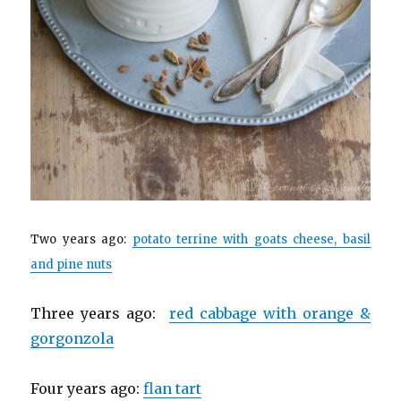
Two years ago:
p
otato terrine with goats cheese, basil
and pine nuts
Three years ago:
red cabbage with orange &
gorgonzola
Four years ago:
flan tart