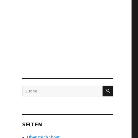
SUCHEN
Suche
nach:
SEITEN
Über mich
About