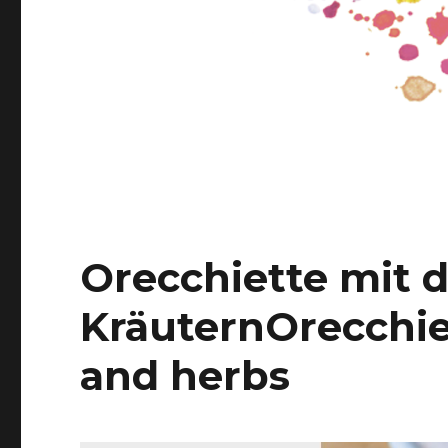
Orecchiette mit 
Kräutern
Orecchie
and herbs