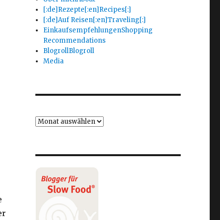
[:de]Rezepte[:en]Recipes[:]
[:de]Auf Reisen[:en]Traveling[:]
Einkaufsempfehlungen
Shopping
Recommendations
Blogroll
Blogroll
Media
e
er