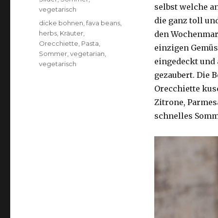
selbst welche a
vegetarisch
die ganz toll un
Schlagwörter
dicke bohnen
,
fava beans
,
herbs
,
Kräuter
,
den Wochenmark
Orecchiette
,
Pasta
,
einzigen Gemüse
Sommer
,
vegetarian
,
eingedeckt und 
vegetarisch
gezaubert. Die 
Orecchiette kus
Zitrone, Parmes
schnelles Somm