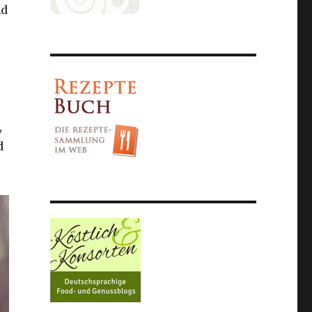
nd
,
d