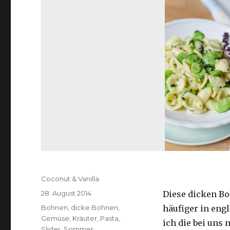
Autor
Coconut & Vanilla
Veröffentlicht
28. August 2014
Diese dicken Bo
am
Kategorien
Bohnen
,
dicke Bohnen
,
häufiger in eng
Gemüse
,
Kräuter
,
Pasta
,
ich die bei uns
Slider
,
Sommer
,