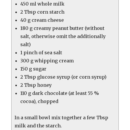
450 ml whole milk
2 Tbsp corn starch
40 g cream cheese
180 g creamy peanut butter (without
salt, otherwise omit the additionally
salt)
1 pinch of sea salt
300 g whipping cream
150 g sugar
2 Tbsp glucose syrup (or corn syrup)
2 Tbsp honey
110 g dark chocolate (at least 55 %
cocoa), chopped
In a small bowl mix together a few Tbsp
milk and the starch.