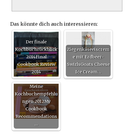
Das könnte dich auch interessieren:
Der finale
Kochbuchrückblick
Ziegenkäseeiscrem
2014Final
e mit Erdbeer-
Cookbook Review
SwirlsGoats Cheese
2014
Ice Cream…
Meine
Kochbuchempfehlu
ngen 2012My
Cookbook
Recommendations
…