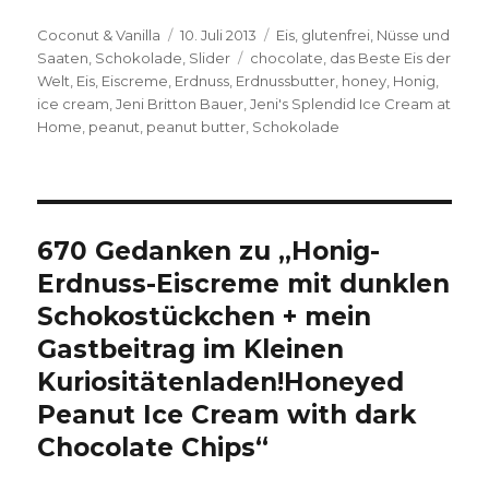
Autor
Veröffentlicht
Kategorien
Coconut & Vanilla
10. Juli 2013
Eis
,
glutenfrei
,
Nüsse und
am
Schlagwörter
Saaten
,
Schokolade
,
Slider
chocolate
,
das Beste Eis der
Welt
,
Eis
,
Eiscreme
,
Erdnuss
,
Erdnussbutter
,
honey
,
Honig
,
ice cream
,
Jeni Britton Bauer
,
Jeni's Splendid Ice Cream at
Home
,
peanut
,
peanut butter
,
Schokolade
670 Gedanken zu „
Honig-
Erdnuss-Eiscreme mit dunklen
Schokostückchen + mein
Gastbeitrag im Kleinen
Kuriositätenladen!
Honeyed
Peanut Ice Cream with dark
Chocolate Chips
“