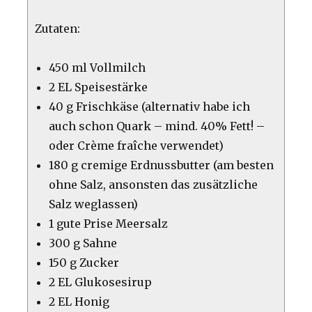
Zutaten:
450 ml Vollmilch
2 EL Speisestärke
40 g Frischkäse (alternativ habe ich
auch schon Quark – mind. 40% Fett! –
oder Crème fraîche verwendet)
180 g cremige Erdnussbutter (am besten
ohne Salz, ansonsten das zusätzliche
Salz weglassen)
1 gute Prise Meersalz
300 g Sahne
150 g Zucker
2 EL Glukosesirup
2 EL Honig