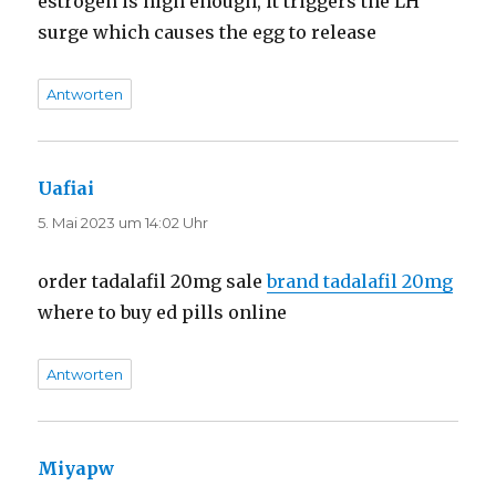
estrogen is high enough, it triggers the LH
surge which causes the egg to release
Antworten
Uafiai
sagt:
5. Mai 2023 um 14:02 Uhr
order tadalafil 20mg sale
brand tadalafil 20mg
where to buy ed pills online
Antworten
Miyapw
sagt: