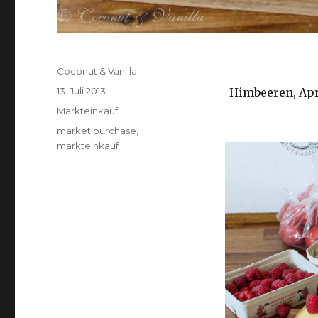
Autor
Coconut & Vanilla
Veröffentlicht
13. Juli 2013
Himbeeren, Apr
am
Kategorien
Markteinkauf
Schlagwörter
market purchase
,
markteinkauf