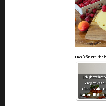
Das könnte dich
[:de]herzhaft
Ziegenkäse
Cheesecake m
karamellisiert