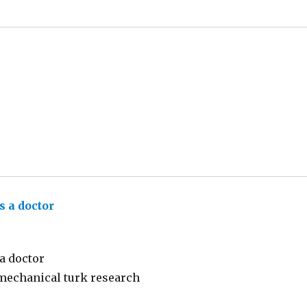
s a doctor
sagt:
a doctor
echanical turk research