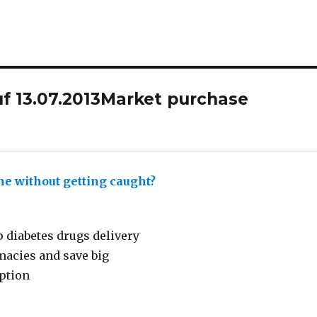
f 13.07.2013
Market purchase
ne without getting caught?
sagt:
 diabetes drugs delivery
macies and save big
iption