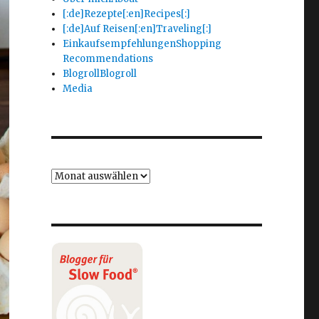
[:de]Rezepte[:en]Recipes[:]
[:de]Auf Reisen[:en]Traveling[:]
Einkaufsempfehlungen
Shopping
Recommendations
Blogroll
Blogroll
Media