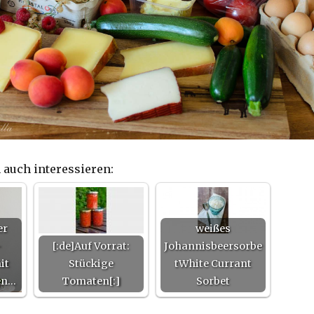
 auch interessieren:
er
weißes
-
[:de]Auf Vorrat:
Johannisbeersorbe
it
Stückige
tWhite Currant
en…
Tomaten[:]
Sorbet