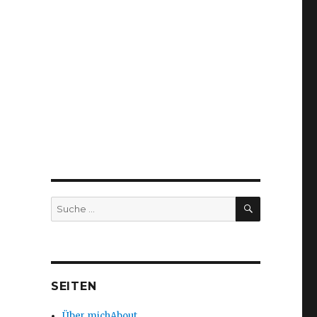
SUCHEN
Suche
nach:
SEITEN
Über mich
About