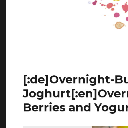
[:de]Overnight-B
Joghurt[:en]Over
Berries and Yogur