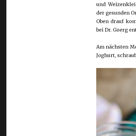
und Weizenkle
der gesunden Om
Oben drauf kom
bei Dr. Goerg en
Am nächsten Mor
Joghurt, schraub