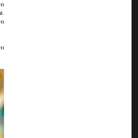
en
t.
en
en