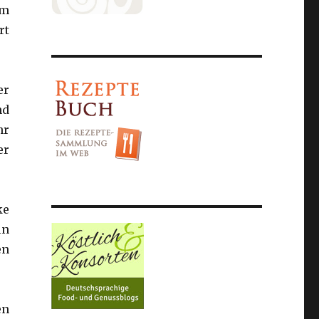
am
rt
er
nd
hr
er
ke
in
en
en