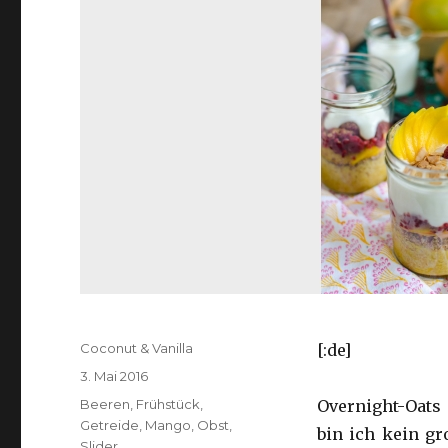
Autor
Coconut & Vanilla
[:de]
Veröffentlicht
3. Mai 2016
am
Kategorien
Beeren
,
Frühstück
,
Overnight-Oats 
Getreide
,
Mango
,
Obst
,
bin ich kein g
Slider