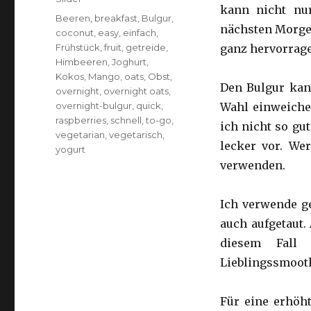
kann nicht nu
Schlagwörter
Beeren
,
breakfast
,
Bulgur
,
nächsten Morgen
coconut
,
easy
,
einfach
,
Frühstück
,
fruit
,
getreide
,
ganz hervorrag
Himbeeren
,
Joghurt
,
Kokos
,
Mango
,
oats
,
Obst
,
Den Bulgur kan
overnight
,
overnight oats
,
overnight-bulgur
,
quick
,
Wahl einweichen
raspberries
,
schnell
,
to-go
,
ich nicht so gu
vegetarian
,
vegetarisch
,
lecker vor. We
yogurt
verwenden.
Ich verwende ge
auch aufgetaut.
diesem Fall
Lieblingssmooth
Für eine erhöh