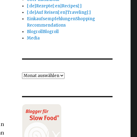
[:de]Rezepte[:en]Recipes[:]
[:de]Auf Reisen[:en]Traveling[:]
Einkaufsempfehlungen
Shopping
Recommendations
Blogroll
Blogroll
Media
un
an