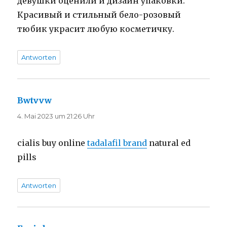
девушки оценили и дизайн упаковки.
Красивый и стильный бело-розовый
тюбик украсит любую косметичку.
Antworten
Bwtvvw
sagt:
4. Mai 2023 um 21:26 Uhr
cialis buy online
tadalafil brand
natural ed
pills
Antworten