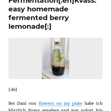
Fermentation[:en]Kvass:
easy homemade
fermented berry
lemonade[:]
[:de]
Bei Dani von
flowers on my plate
habe ich
kürzlich Kvass gesehen und war sofort hin