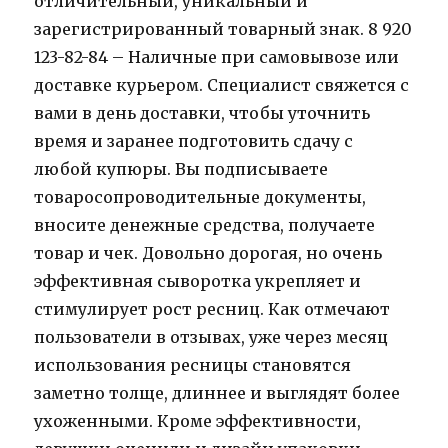
отличительный, уникальный и
зарегистрированный товарный знак. 8 920
123-82-84 – Наличные при самовывозе или
доставке курьером. Специалист свяжется с
вами в день доставки, чтобы уточнить
время и заранее подготовить сдачу с
любой купюры. Вы подписываете
товаросопроводительные документы,
вносите денежные средства, получаете
товар и чек. Довольно дорогая, но очень
эффективная сыворотка укрепляет и
стимулирует рост ресниц. Как отмечают
пользователи в отзывах, уже через месяц
использования ресницы становятся
заметно толще, длиннее и выглядят более
ухоженными. Кроме эффективности,