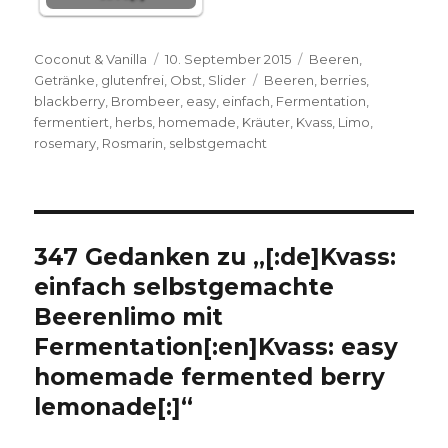
Autor
Veröffentlicht
Kategorien
Coconut & Vanilla
10. September 2015
Beeren
,
am
Schlagwörter
Getränke
,
glutenfrei
,
Obst
,
Slider
Beeren
,
berries
,
blackberry
,
Brombeer
,
easy
,
einfach
,
Fermentation
,
fermentiert
,
herbs
,
homemade
,
Kräuter
,
Kvass
,
Limo
,
rosemary
,
Rosmarin
,
selbstgemacht
347 Gedanken zu „[:de]Kvass:
einfach selbstgemachte
Beerenlimo mit
Fermentation[:en]Kvass: easy
homemade fermented berry
lemonade[:]“