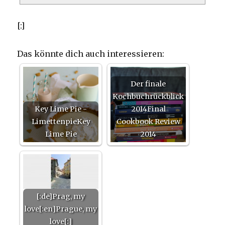
[:]
Das könnte dich auch interessieren:
Der finale
Kochbuchrückblick
Key Lime Pie -
2014Final
LimettenpieKey
Cookbook Review
Lime Pie
2014
[:de]Prag, my
love[:en]Prague, my
love[:]