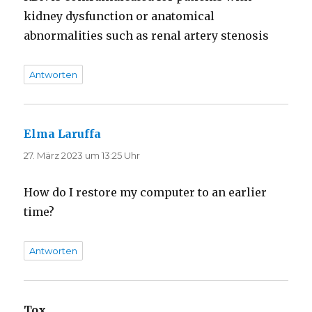
kidney dysfunction or anatomical
abnormalities such as renal artery stenosis
Antworten
Elma Laruffa
sagt:
27. März 2023 um 13:25 Uhr
How do I restore my computer to an earlier
time?
Antworten
Tox
sagt: