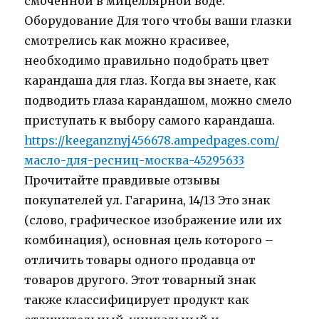
смоченной в мицеллярной воде.
Оборудование Для того чтобы ваши глазки
смотрелись как можно красивее,
необходимо правильно подобрать цвет
карандаша для глаз. Когда вы знаете, как
подводить глаза карандашом, можно смело
приступать к выбору самого карандаша.
https://keeganznyj456678.ampedpages.com/
масло-для-ресниц-москва-45295633
Прочитайте правдивые отзывы
покупателей ул. Гагарина, 14/13 Это знак
(слово, графическое изображение или их
комбинация), основная цель которого –
отличить товары одного продавца от
товаров другого. Этот товарный знак
также классифицирует продукт как