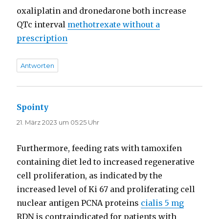
oxaliplatin and dronedarone both increase
QTc interval
methotrexate without a
prescription
Antworten
Spointy
sagt:
21. März 2023 um 05:25 Uhr
Furthermore, feeding rats with tamoxifen
containing diet led to increased regenerative
cell proliferation, as indicated by the
increased level of Ki 67 and proliferating cell
nuclear antigen PCNA proteins
cialis 5 mg
RDN is contraindicated for patients with