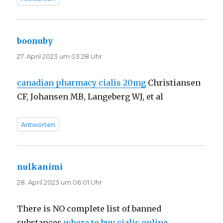
boonuby
sagt:
27. April 2023 um 03:28 Uhr
canadian pharmacy cialis 20mg
Christiansen
CF, Johansen MB, Langeberg WJ, et al
Antworten
nulkanimi
sagt:
28. April 2023 um 06:01 Uhr
There is NO complete list of banned
substances
where to buy cialis online