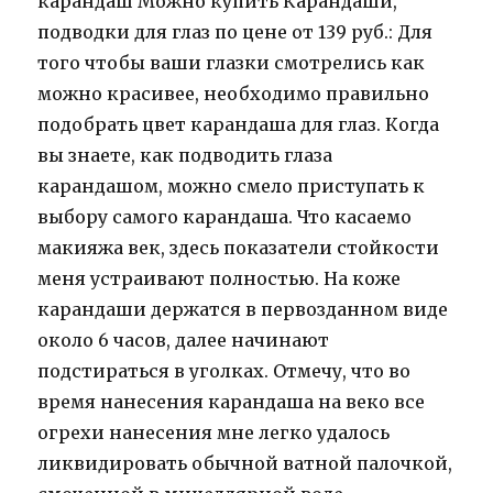
карандаш Можно купить Карандаши,
подводки для глаз по цене от 139 руб.: Для
того чтобы ваши глазки смотрелись как
можно красивее, необходимо правильно
подобрать цвет карандаша для глаз. Когда
вы знаете, как подводить глаза
карандашом, можно смело приступать к
выбору самого карандаша. Что касаемо
макияжа век, здесь показатели стойкости
меня устраивают полностью. На коже
карандаши держатся в первозданном виде
около 6 часов, далее начинают
подстираться в уголках. Отмечу, что во
время нанесения карандаша на веко все
огрехи нанесения мне легко удалось
ликвидировать обычной ватной палочкой,