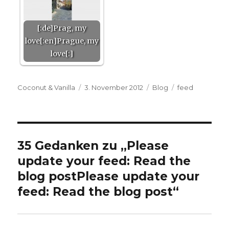
[:de]Prag, my
love[:en]Prague, my
love[:]
Autor
Veröffentlicht
Kategorien
Schlagwörter
Coconut & Vanilla
3. November 2012
Blog
feed
am
35 Gedanken zu „
Please
update your feed: Read the
blog post
Please update your
feed: Read the blog post
“