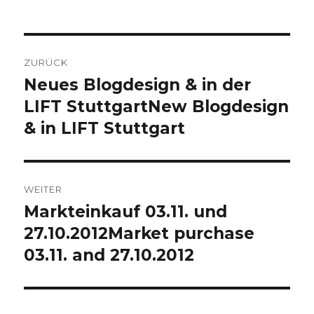
Beitrags-
ZURÜCK
Navigation
Neues Blogdesign & in der
Vorheriger
Beitrag:
LIFT Stuttgart
New Blogdesign
& in LIFT Stuttgart
WEITER
Markteinkauf 03.11. und
Nächster
Beitrag:
27.10.2012
Market purchase
03.11. and 27.10.2012