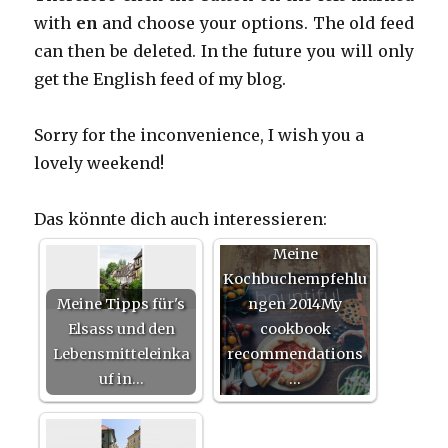
with
en
and choose your options. The old feed
can then be deleted. In the future you will only
get the English feed of my blog.
Sorry for the inconvenience, I wish you a
lovely weekend!
Das könnte dich auch interessieren:
Meine
Kochbuchempfehlu
Meine Tipps für's
ngen 2014My
Elsass und den
cookbook
Lebensmitteleinka
recommendations
uf in…
…