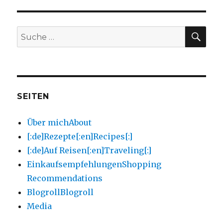
SU
Suche
nach:
SEITEN
Über mich
About
[:de]Rezepte[:en]Recipes[:]
[:de]Auf Reisen[:en]Traveling[:]
Einkaufsempfehlungen
Shopping
Recommendations
Blogroll
Blogroll
Media