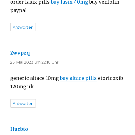
order lasix pills
buy lasix 40mg
buy ventolin
paypal
Antworten
Zwvpzq
sagt:
25. Mai 2023 um 22:10 Uhr
generic altace 10mg
buy altace pills
etoricoxib
120mg uk
Antworten
Hucbto
sagt: