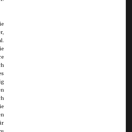
ie
r,
l.
ie
re
ch
es
ig
en
ch
ie
en
ür
zu