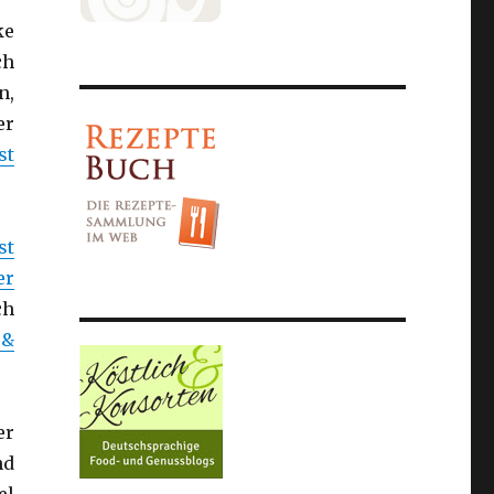
ke
ch
n,
er
st
st
er
ch
 &
er
nd
el