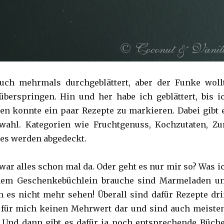
uch mehrmals durchgeblättert, aber der Funke woll
überspringen. Hin und her habe ich geblättert, bis i
n konnte ein paar Rezepte zu markieren. Dabei gibt 
wahl. Kategorien wie Fruchtgenuss, Kochzutaten, Z
es werden abgedeckt.
war alles schon mal da. Oder geht es nur mir so? Was i
inem Geschenkebüchlein brauche sind Marmeladen u
n es nicht mehr sehen! Überall sind dafür Rezepte dri
n für mich keinen Mehrwert dar und sind auch meiste
 Und dann gibt es dafür ja noch entsprechende Büche