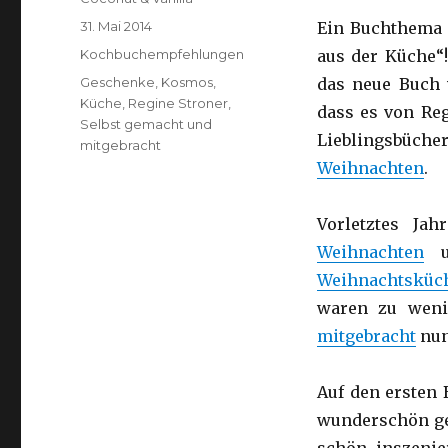
Veröffentlicht
31. Mai 2014
Ein Buchthema 
am
Kategorien
Kochbuchempfehlungen
aus der Küche“!
Schlagwörter
Geschenke
,
Kosmos
,
das neue Buch 
Küche
,
Regine Stroner
,
dass es von Reg
Selbst gemacht und
Lieblingsbüche
mitgebracht
Weihnachten
.
Vorletztes Ja
Weihnachten
u
Weihnachtsküc
waren zu weni
mitgebracht
nun
Auf den ersten 
wunderschön ges
schön inszenier