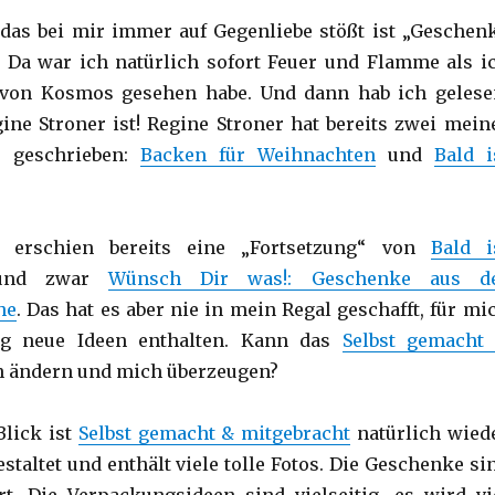
das bei mir immer auf Gegenliebe stößt ist „Geschen
 Da war ich natürlich sofort Feuer und Flamme als i
von Kosmos gesehen habe. Und dann hab ich gelese
ine Stroner ist! Regine Stroner hat bereits zwei mein
r geschrieben:
Backen für Weihnachten
und
Bald i
hr erschien bereits eine „Fortsetzung“ von
Bald i
nd zwar
Wünsch Dir was!: Geschenke aus d
he
. Das hat es aber nie in mein Regal geschafft, für mi
g neue Ideen enthalten. Kann das
Selbst gemacht
 ändern und mich überzeugen?
Blick ist
Selbst gemacht & mitgebracht
natürlich wied
taltet und enthält viele tolle Fotos. Die Geschenke si
t. Die Verpackungsideen sind vielseitig, es wird vi