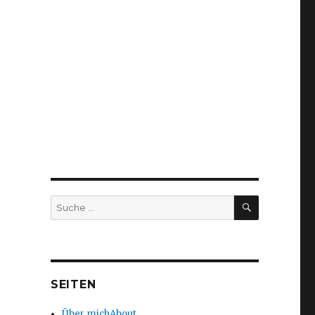
SUCHEN
Suche
nach:
SEITEN
Über mich
About