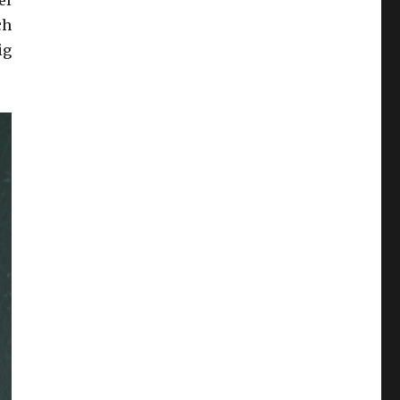
ch
ig