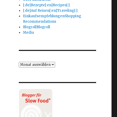
[:de]Rezepte[:en]Recipes[:]
[:de]Auf Reisen[:en]Traveling[:]
Einkaufsempfehlungen
Shopping
Recommendations
Blogroll
Blogroll
Media