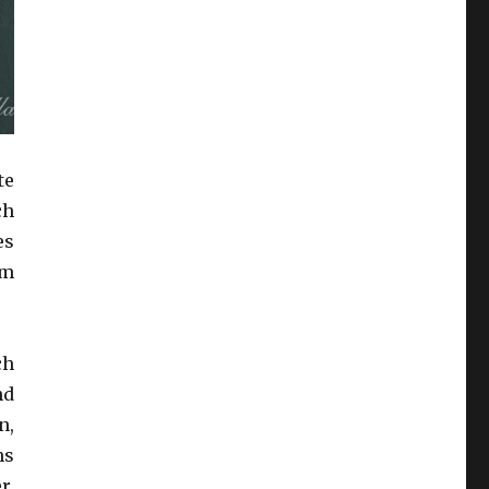
te
ch
es
um
ch
nd
n,
ns
r.