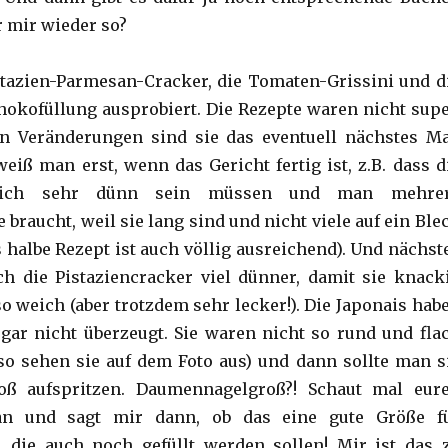
r mir wieder so?
stazien-Parmesan-Cracker, die Tomaten-Grissini und d
hokofüllung ausprobiert. Die Rezepte waren nicht supe
en Veränderungen sind sie das eventuell nächstes Ma
iß man erst, wenn das Gericht fertig ist, z.B. dass d
klich sehr dünn sein müssen und man mehre
braucht, weil sie lang sind und nicht viele auf ein Ble
 halbe Rezept ist auch völlig ausreichend). Und nächst
h die Pistaziencracker viel dünner, damit sie knack
so weich (aber trotzdem sehr lecker!). Die Japonais hab
ar nicht überzeugt. Sie waren nicht so rund und fla
o sehen sie auf dem Foto aus) und dann sollte man s
oß aufspritzen. Daumennagelgroß?! Schaut mal eur
n und sagt mir dann, ob das eine gute Größe f
 die auch noch gefüllt werden sollen! Mir ist das 