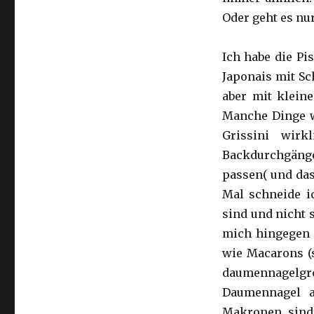
Oder geht es nu
Ich habe die Pi
Japonais mit Sc
aber mit klein
Manche Dinge we
Grissini wir
Backdurchgänge 
passen( und das
Mal schneide ic
sind und nicht 
mich hingegen g
wie Macarons (s
daumennagelgr
Daumennagel a
Makronen sind,