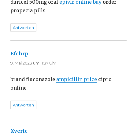
duricef 500mg oral
epivir online buy
order
propecia pills
Antworten
Efchrp
sagt:
9. Mai 2023 um 11:37 Uhr
brand fluconazole
ampicillin price
cipro
online
Antworten
Xverfc
sagt: