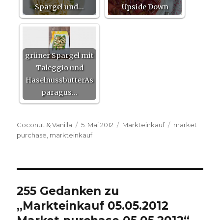
Spargel und…
Upside Down
grüner Spargel mit
Taleggio und
HaselnussbutterAs
paragus…
Autor
Veröffentlicht
Kategorien
Schlagwörter
Coconut & Vanilla
5. Mai 2012
Markteinkauf
market
am
purchase
,
markteinkauf
255 Gedanken zu
„
Markteinkauf 05.05.2012