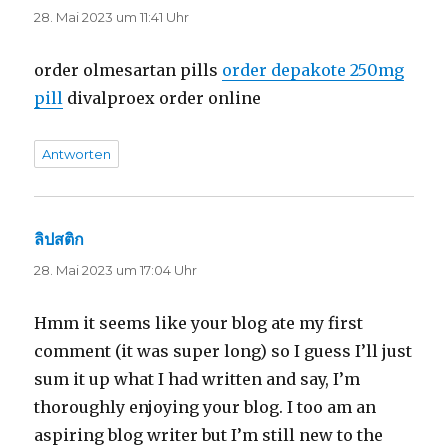
28. Mai 2023 um 11:41 Uhr
order olmesartan pills
order depakote 250mg
pill
divalproex order online
Antworten
ลิปสติก
sagt:
28. Mai 2023 um 17:04 Uhr
Hmm it seems like your blog ate my first
comment (it was super long) so I guess I’ll just
sum it up what I had written and say, I’m
thoroughly enjoying your blog. I too am an
aspiring blog writer but I’m still new to the