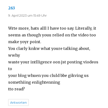
263
sagt:
9. April 2023 um 15:49 Uhr
Wrte more, hats alll I have too say. Literally, it
seems as though youu relied on the video too
make yoyr point.
You clarly knkw what youre talking about,
wwhy
waste your intlligence oon jst posting viodeos
to
your blog whuen you cluld bbe gikving us
somethiing enlightenning
tto read?
Antworten