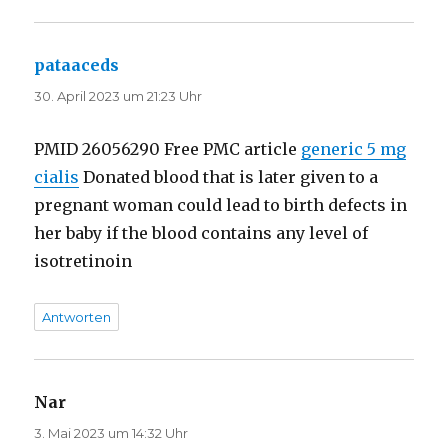
pataaceds
sagt:
30. April 2023 um 21:23 Uhr
PMID 26056290 Free PMC article
generic 5 mg
cialis
Donated blood that is later given to a
pregnant woman could lead to birth defects in
her baby if the blood contains any level of
isotretinoin
Antworten
Nar
sagt:
3. Mai 2023 um 14:32 Uhr