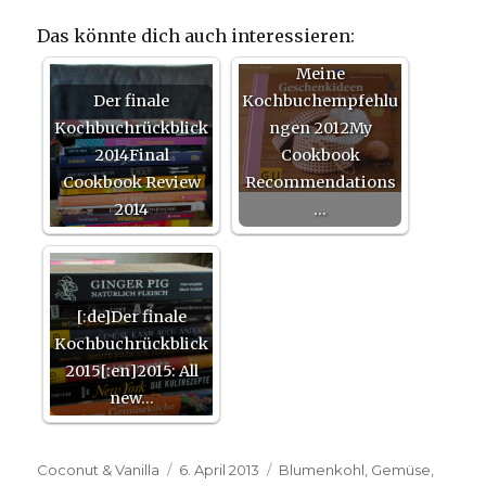
Das könnte dich auch interessieren:
Meine
Der finale
Kochbuchempfehlu
Kochbuchrückblick
ngen 2012My
2014Final
Cookbook
Cookbook Review
Recommendations
2014
…
[:de]Der finale
Kochbuchrückblick
2015[:en]2015: All
new…
Autor
Veröffentlicht
Kategorien
Coconut & Vanilla
6. April 2013
Blumenkohl
,
Gemüse
,