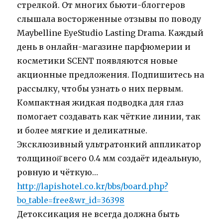
стрелкой. От многих бьюти-блоггеров
слышала восторженные отзывы по поводу
Maybelline EyeStudio Lasting Drama. Каждый
день в онлайн-магазине парфюмерии и
косметики SCENT появляются новые
акционные предложения. Подпишитесь на
рассылку, чтобы узнать о них первым.
Компактная жидкая подводка для глаз
помогает создавать как чёткие линии, так
и более мягкие и деликатные.
Эксклюзивный ультратонкий аппликатор
толщиной̆ всего 0.4 мм создаёт идеальную,
ровную и чёткую…
http://lapishotel.co.kr/bbs/board.php?
bo_table=free&wr_id=36398
Детоксикация не всегда должна быть