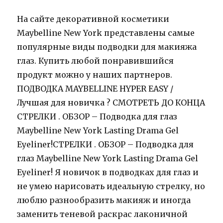
На сайте декоративной косметики
Maybelline New York представлены самые
популярные виды подводки для макияжа
глаз. Купить любой понравившийся
продукт можно у наших партнеров.
ПОДВОДКА MAYBELLINE HYPER EASY /
Лучшая для новичка ? СМОТРЕТЬ ДО КОНЦА
СТРЕЛКИ . ОБЗОР – Подводка для глаз
Maybelline New York Lasting Drama Gel
Eyeliner!СТРЕЛКИ . ОБЗОР – Подводка для
глаз Maybelline New York Lasting Drama Gel
Eyeliner! Я новичок в подводках для глаз и
не умею нарисовать идеальную стрелку, но
люблю разнообразить макияж и иногда
заменить теневой раскрас лаконичной