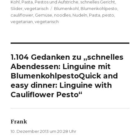
am
Kohl
,
Pasta
,
Pestos und Aufstriche
,
schnelles Gericht
,
Schlagwörter
Slider
,
vegetarisch
Blumenkohl
,
Blumenkohlpesto
,
cauliflower
,
Gemüse
,
noodles
,
Nudeln
,
Pasta
,
pesto
,
vegetarian
,
vegetarisch
1.104 Gedanken zu „
schnelles
Abendessen: Linguine mit
Blumenkohlpesto
Quick and
easy dinner: Linguine with
Cauliflower Pesto
“
Frank
sagt:
10. Dezember 2013 um 20:28 Uhr