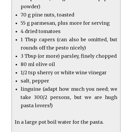
powder)
70 g pine nuts, toasted
55 g parmesan, plus more for serving
4 dried tomatoes
1 Tbsp capers (can also be omitted, but
rounds off the pesto nicely)
3 Tbsp (or more) parsley, finely chopped
80 ml olive oil
1/2 tsp sherry or white wine vinegar
salt, pepper
linguine (adapt how much you need; we
take 300/2 persons, but we are hugh
pasta lovers!)
In a large pot boil water for the pasta.