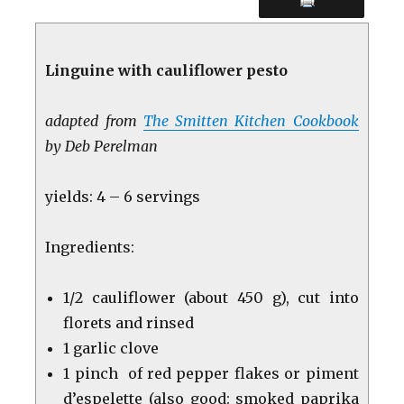
Linguine with cauliflower pesto
adapted from
The Smitten Kitchen Cookbook
by Deb Perelman
yields: 4 – 6 servings
Ingredients:
1/2 cauliflower (about 450 g), cut into
florets and rinsed
1 garlic clove
1 pinch of red pepper flakes or piment
d’espelette (also good: smoked paprika