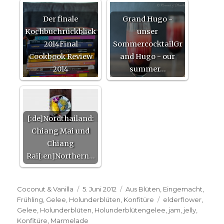
Der finale
Grand Hugo -
Kochbuchrückblick
unser
2014Final
SommercocktailGr
Cookbook Review
and Hugo - our
2014
summer…
[:de]Nordthailand:
Chiang Mai und
Chiang
Rai[:en]Northern…
Autor
Veröffentlicht
Kategorien
Coconut & Vanilla
5. Juni 2012
Aus Blüten
,
Eingemacht
,
am
Schlagwörter
Frühling
,
Gelee
,
Holunderblüten
,
Konfitüre
elderflower
,
Gelee
,
Holunderblüten
,
Holunderblütengelee
,
jam
,
jelly
,
Konfitüre
,
Marmelade