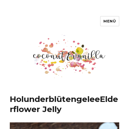
MENÜ
Coconut & Vanilla
Holunderblütengelee
Elde
rflower Jelly