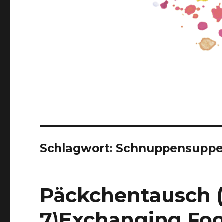
Schlagwort:
Schnuppensupp
Päckchentausch 
7)
Exchanging Foo