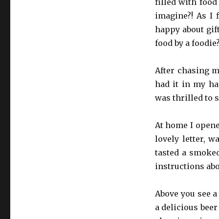
filled with food
imagine?! As I f
happy about gif
food by a foodie
After chasing m
had it in my ha
was thrilled to 
At home I opened
lovely letter, w
tasted a smoked
instructions ab
Above you see a 
a delicious beer