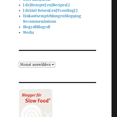
[:de]Rezepte[:en]Recipes[:]
[:de]Auf Reisen[:en]Traveling[:]
Einkaufsempfehlungen
Shopping
Recommendations
Blogroll
Blogroll
Media