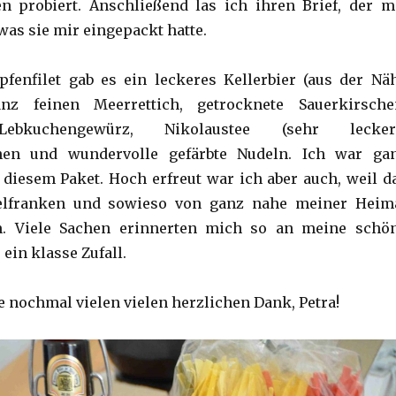
n probiert. Anschließend las ich ihren Brief, der m
 was sie mir eingepackt hatte.
fenfilet gab es ein leckeres Kellerbier (aus der Nä
anz feinen Meerrettich, getrocknete Sauerkirsche
ebkuchengewürz, Nikolaustee (sehr lecker!
hen und wundervolle gefärbte Nudeln. Ich war ga
 diesem Paket. Hoch erfreut war ich aber auch, weil d
telfranken und sowieso von ganz nahe meiner Heim
m. Viele Sachen erinnerten mich so an meine schö
ein klasse Zufall.
 nochmal vielen vielen herzlichen Dank, Petra!