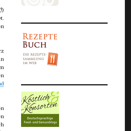
!)
t.
on
rz
in
am
en
nd
on
en
ch