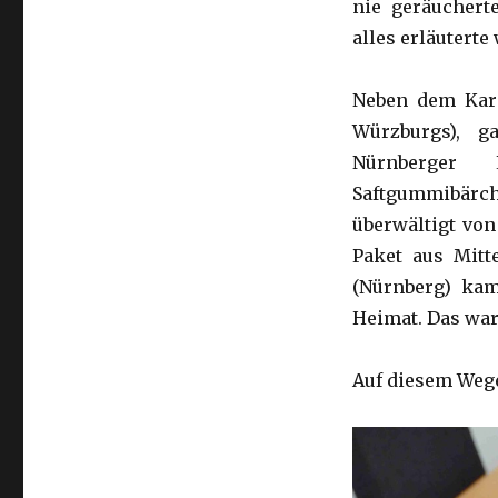
nie geräucherte
alles erläuterte
Neben dem Karp
Würzburgs), g
Nürnberger L
Saftgummibärc
überwältigt von
Paket aus Mit
(Nürnberg) ka
Heimat. Das war 
Auf diesem Wege