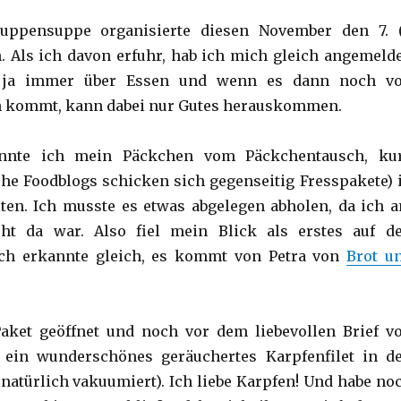
uppensuppe organisierte diesen November den 7. (
 Als ich davon erfuhr, hab ich mich gleich angemelde
 ja immer über Essen und wenn es dann noch v
n kommt, kann dabei nur Gutes herauskommen.
nnte ich mein Päckchen vom Päckchentausch, ku
che Foodblogs schicken sich gegenseitig Fresspakete) 
ten. Ich musste es etwas abgelegen abholen, da ich 
ht da war. Also fiel mein Blick als erstes auf d
ch erkannte gleich, es kommt von Petra von
Brot u
aket geöffnet und noch vor dem liebevollen Brief v
ch ein wunderschönes geräuchertes Karpfenfilet in d
natürlich vakuumiert). Ich liebe Karpfen! Und habe no