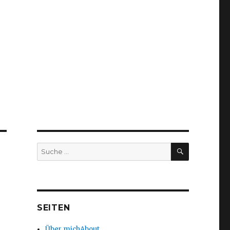
SUCHEN
Suche
nach:
SEITEN
Über mich
About