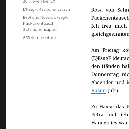
Veröffentlicht
20. November 2011
am
Kategorien
DFssgF
,
Päckchentausch
Rosa von Schn
Schlagwörter
Brot und Rosen
,
dFssgF
,
Päckchentausch.
Päckchentausch
,
Ich freu mich
Schnuppensuppe
gleichgesinnte
zu
855 Kommentare
Päckchentausch
((D)FssgF
Am Freitag ko
7)
Exchanging
(D)FssgF (deuts
Food
den Händen hal
Parcels
Donnerstag nic
Absender und i
Rosen
. Juhu!
Zu Hause das P
Petra, hielt i
Händen (es war 