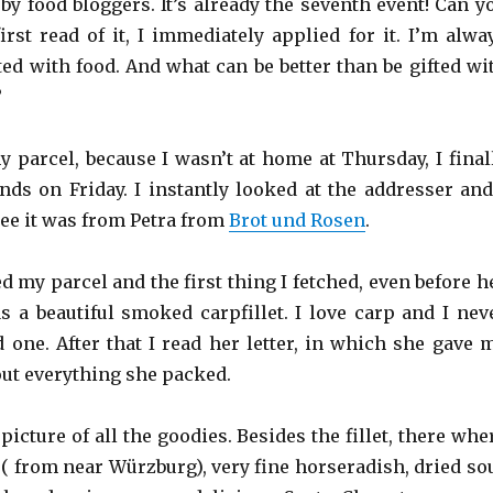
 by food bloggers. It’s already the seventh event! Can y
irst read of it, I immediately applied for it. I’m alwa
ted with food. And what can be better than be gifted wi
?
y parcel, because I wasn’t at home at Thursday, I final
nds on Friday. I instantly looked at the addresser and
see it was from Petra from
Brot und Rosen
.
 my parcel and the first thing I fetched, even before h
as a beautiful smoked carpfillet. I love carp and I nev
 one. After that I read her letter, in which she gave 
out everything she packed.
picture of all the goodies. Besides the fillet, there whe
 ( from near Würzburg), very fine horseradish, dried so