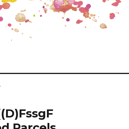
e
((D)FssgF
d Parcels