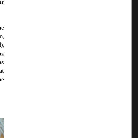
ir
he
n,
),
nz
as
at
ne