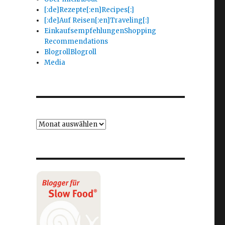
[:de]Rezepte[:en]Recipes[:]
[:de]Auf Reisen[:en]Traveling[:]
Einkaufsempfehlungen
Shopping
Recommendations
Blogroll
Blogroll
Media