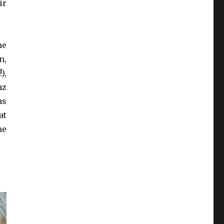
ir
he
n,
),
nz
as
at
ne