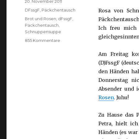
Veröffentlicht
20. November 2011
am
Kategorien
DFssgF
,
Päckchentausch
Rosa von Schn
Schlagwörter
Brot und Rosen
,
dFssgF
,
Päckchentausch.
Päckchentausch
,
Ich freu mich
Schnuppensuppe
gleichgesinnte
zu
855 Kommentare
Päckchentausch
((D)FssgF
Am Freitag ko
7)
Exchanging
(D)FssgF (deuts
Food
den Händen hal
Parcels
Donnerstag nic
Absender und i
Rosen
. Juhu!
Zu Hause das P
Petra, hielt i
Händen (es war 