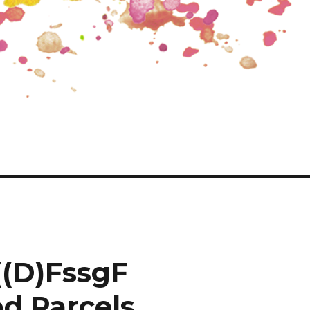
((D)FssgF
d Parcels