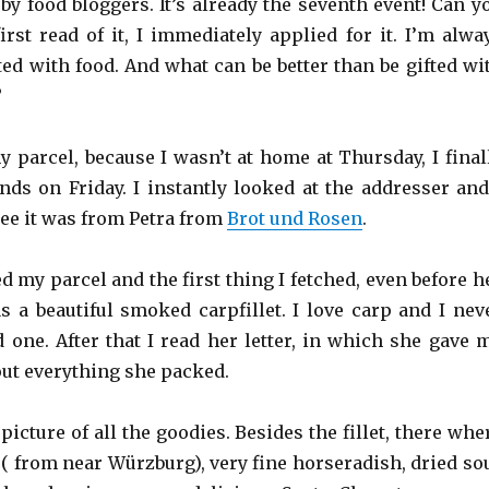
 by food bloggers. It’s already the seventh event! Can y
irst read of it, I immediately applied for it. I’m alwa
ted with food. And what can be better than be gifted wi
?
y parcel, because I wasn’t at home at Thursday, I final
nds on Friday. I instantly looked at the addresser and
see it was from Petra from
Brot und Rosen
.
 my parcel and the first thing I fetched, even before h
as a beautiful smoked carpfillet. I love carp and I nev
 one. After that I read her letter, in which she gave 
out everything she packed.
picture of all the goodies. Besides the fillet, there whe
 ( from near Würzburg), very fine horseradish, dried so