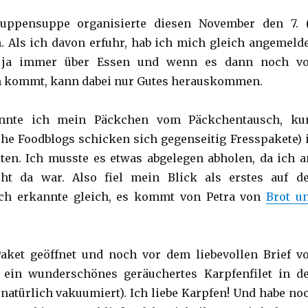
uppensuppe organisierte diesen November den 7. (
 Als ich davon erfuhr, hab ich mich gleich angemelde
 ja immer über Essen und wenn es dann noch v
n kommt, kann dabei nur Gutes herauskommen.
nnte ich mein Päckchen vom Päckchentausch, ku
che Foodblogs schicken sich gegenseitig Fresspakete) 
ten. Ich musste es etwas abgelegen abholen, da ich 
ht da war. Also fiel mein Blick als erstes auf d
ch erkannte gleich, es kommt von Petra von
Brot u
aket geöffnet und noch vor dem liebevollen Brief v
ch ein wunderschönes geräuchertes Karpfenfilet in d
natürlich vakuumiert). Ich liebe Karpfen! Und habe no