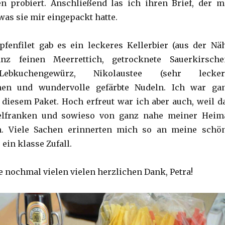
n probiert. Anschließend las ich ihren Brief, der m
 was sie mir eingepackt hatte.
fenfilet gab es ein leckeres Kellerbier (aus der Nä
anz feinen Meerrettich, getrocknete Sauerkirsche
ebkuchengewürz, Nikolaustee (sehr lecker!
hen und wundervolle gefärbte Nudeln. Ich war ga
 diesem Paket. Hoch erfreut war ich aber auch, weil d
telfranken und sowieso von ganz nahe meiner Heim
m. Viele Sachen erinnerten mich so an meine schö
ein klasse Zufall.
 nochmal vielen vielen herzlichen Dank, Petra!