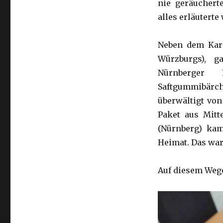
nie geräucherte
alles erläuterte
Neben dem Karp
Würzburgs), g
Nürnberger L
Saftgummibärc
überwältigt von
Paket aus Mit
(Nürnberg) ka
Heimat. Das war 
Auf diesem Wege