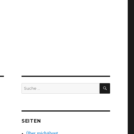
SUCHEN
Suche
nach:
SEITEN
Über mich
About