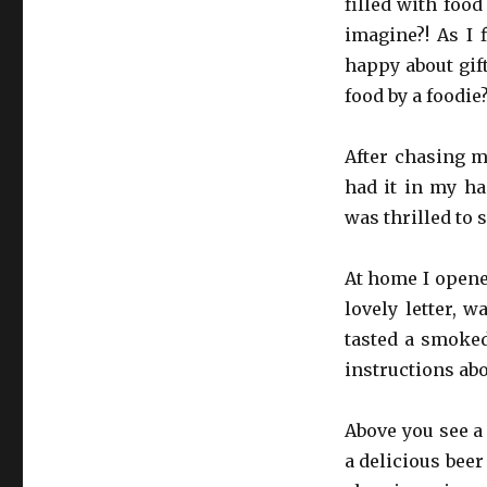
filled with food
imagine?! As I f
happy about gif
food by a foodie
After chasing m
had it in my ha
was thrilled to 
At home I opened
lovely letter, w
tasted a smoked
instructions ab
Above you see a 
a delicious beer