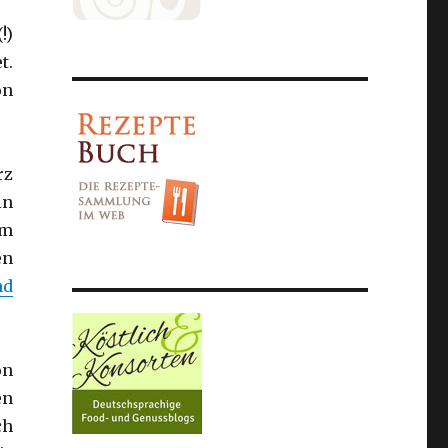
!)
t.
on
rz
in
am
en
nd
on
en
ch