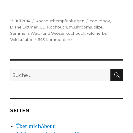
Veröffentlicht
Kategorien
Schlagwörter
15. Juli 2014
Kochbuchempfehlungen
cookbook
,
am
Diane Dittmer
,
GU
,
Kochbuch
,
mushrooms
,
pilze
,
Sammeln
,
Wald- und Wiesenkochbuch
,
wild herbs
,
zu
Wildkräuter
543 Kommentare
Kochbuchrezension:
Wald-
und
Wiesenkochbuch
von
SU
Suche
Diane
nach:
Dittmer
Cookbook
review:
Wald-
und
Wiesenkochbuch
SEITEN
Über mich
About