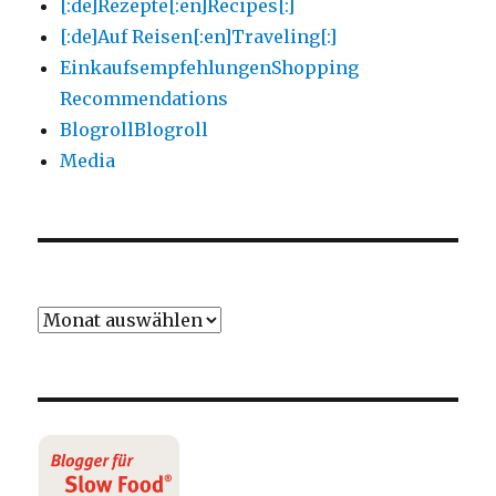
[:de]Rezepte[:en]Recipes[:]
[:de]Auf Reisen[:en]Traveling[:]
Einkaufsempfehlungen
Shopping
Recommendations
Blogroll
Blogroll
Media