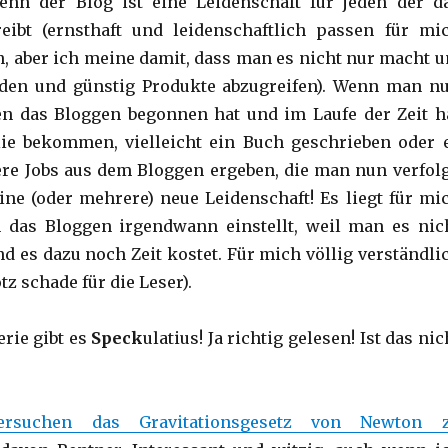
Denn der Blog ist eine Leidenschaft für jeden der d
reibt (ernsthaft und leidenschaftlich passen für mi
 aber ich meine damit, dass man es nicht nur macht 
den und günstig Produkte abzugreifen). Wenn man n
en das Bloggen begonnen hat und im Laufe der Zeit h
ie bekommen, vielleicht ein Buch geschrieben oder 
re Jobs aus dem Bloggen ergeben, die man nun verfolg
ne (oder mehrere) neue Leidenschaft! Es liegt für mi
 das Bloggen irgendwann einstellt, weil man es nic
d es dazu noch Zeit kostet. Für mich völlig verständli
tz schade für die Leser).
erie gibt es
Speck
ulatius! Ja richtig gelesen! Ist das nic
rsuchen das Gravitationsgesetz von Newton 