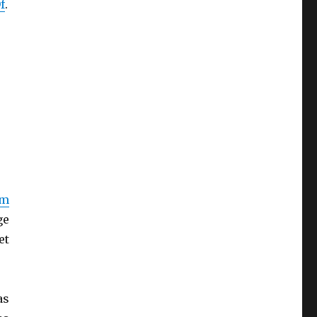
f
.
em
ge
et
as