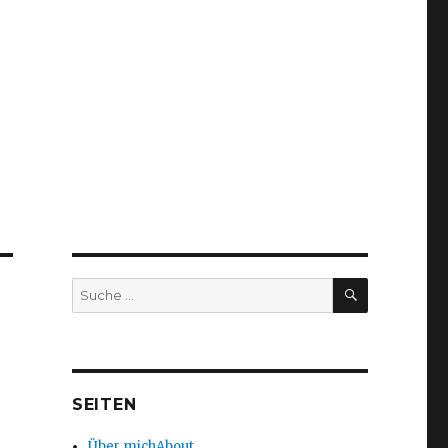
SUCHEN
Suche
nach:
SEITEN
Über mich
About