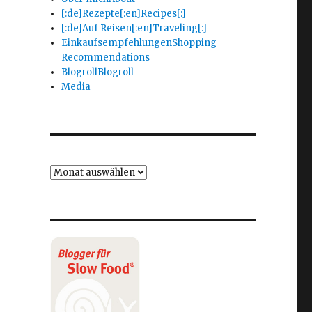
[:de]Rezepte[:en]Recipes[:]
[:de]Auf Reisen[:en]Traveling[:]
Einkaufsempfehlungen
Shopping
Recommendations
Blogroll
Blogroll
Media