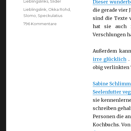
Kategorien
Lieblingslinks
,
Slider
Dieser wunderb
Schlagwörter
Lieblingslink
,
Okka Rohd
,
die gerade vier
Slomo
,
Speckulatius
sind die Texte
zu
796 Kommentare
hat sie auch 
Lieblingslinks
Verschlungen ha
Nr.
2
Lovely
Links
Außerdem kann
No
irre glücklich
.
2
obig verlinkten
Sabine Schlimm
Seelenfutter ve
sie kennenlernen
schreiben gehal
Personen die an
Kochbuchs. Von