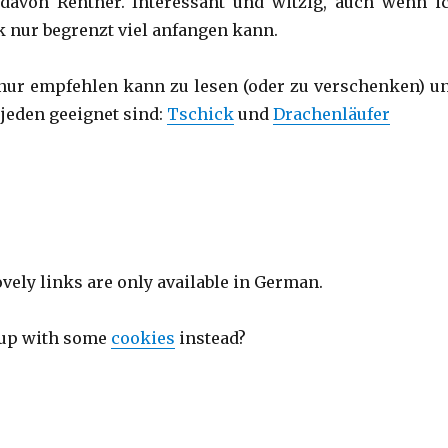
 davon Rentner. Interessant und witzig, auch wenn i
k nur begrenzt viel anfangen kann.
 nur empfehlen kann zu lesen (oder zu verschenken) u
 jeden geeignet sind:
Tschick
und
Drachenläufer
ovely links are only available in German.
 up with some
cookies
instead?