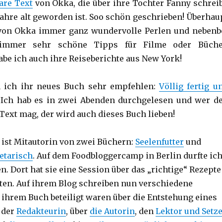
are Text
von Okka, die über ihre Tochter Fanny schreib
 Jahre alt geworden ist. Soo schön geschrieben! Überhau
 von Okka immer ganz wundervolle Perlen und nebenb
immer sehr schöne Tipps für Filme oder Büche
be ich auch ihre Reiseberichte aus New York!
 ich ihr neues Buch sehr empfehlen:
Völlig fertig u
 Ich hab es in zwei Abenden durchgelesen und wer d
 Text mag, der wird auch dieses Buch lieben!
ist Mitautorin von zwei Büchern:
Seelenfutter
und
getarisch
. Auf dem Foodbloggercamp in Berlin durfte ic
. Dort hat sie eine Session über das „richtige“ Rezepte
ten. Auf ihrem Blog schreiben nun verschiedene
 ihrem Buch beteiligt waren über die Entstehung eines
 der
Redakteurin
, über
die Autorin
, den
Lektor und Setze