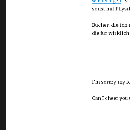
wiederlegen
. 9
sonst mit Physi
Bücher, die ich
die für wirklich
I’m sorrry, my l
Can I cheer you