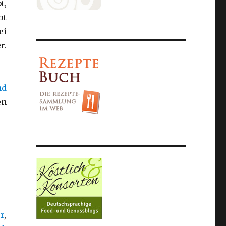
t,
pt
ei
r.
nd
en
h
r
,