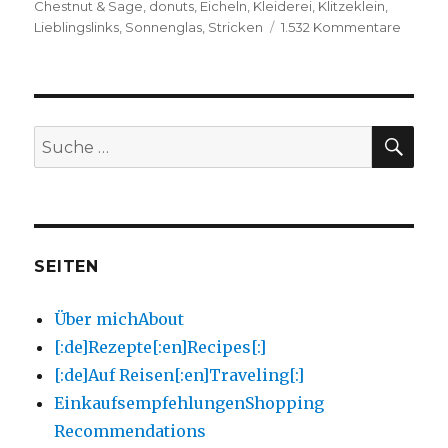
am
Chestnut & Sage
,
donuts
,
Eicheln
,
Kleiderei
,
Klitzeklein
,
zu
Lieblingslinks
,
Sonnenglas
,
Stricken
1.532 Kommentare
Lieblin
Nr.1
Lov
Links
No
1
SU
Suche
nach:
SEITEN
Über mich
About
[:de]Rezepte[:en]Recipes[:]
[:de]Auf Reisen[:en]Traveling[:]
Einkaufsempfehlungen
Shopping
Recommendations