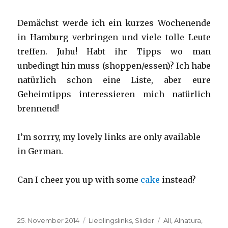
Demächst werde ich ein kurzes Wochenende
in Hamburg verbringen und viele tolle Leute
treffen. Juhu! Habt ihr Tipps wo man
unbedingt hin muss (shoppen/essen)? Ich habe
natürlich schon eine Liste, aber eure
Geheimtipps interessieren mich natürlich
brennend!
I’m sorrry, my lovely links are only available
in German.
Can I cheer you up with some
cake
instead?
Veröffentlicht
Kategorien
Schlagwörter
25. November 2014
Lieblingslinks
,
Slider
All
,
Alnatura
,