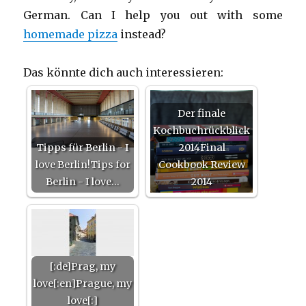
German. Can I help you out with some
homemade pizza
instead?
Das könnte dich auch interessieren:
Der finale
Kochbuchrückblick
Tipps für Berlin - I
2014Final
love Berlin!Tips for
Cookbook Review
Berlin - I love…
2014
[:de]Prag, my
love[:en]Prague, my
love[:]