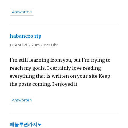
Antworten
habanero rtp
sagt:
13. April 2023 um 20:29 Uhr
I’m still learning from you, but I’m trying to
reach my goals. I certainly love reading
everything that is written on your site.Keep
the posts coming. I enjoyed it!
Antworten
에볼루션카지노
sagt: