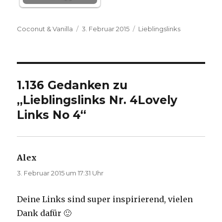
Autor
Veröffentlicht
Kategorien
Coconut & Vanilla
3. Februar 2015
Lieblingslinks
am
1.136 Gedanken zu
„
Lieblingslinks Nr. 4
Lovely
Links No 4
“
Alex
sagt:
3. Februar 2015 um 17:31 Uhr
Deine Links sind super inspirierend, vielen
Dank dafür 🙂